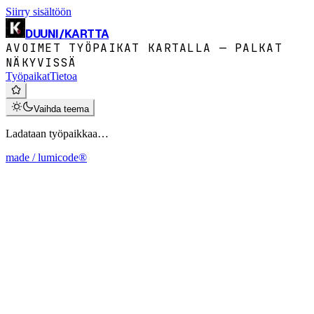
Siirry sisältöön
DUUNI
/
KARTTA
AVOIMET TYÖPAIKAT KARTALLA — PALKAT
NÄKYVISSÄ
Työpaikat
Tietoa
Vaihda teema
Ladataan työpaikkaa…
made / lumicode®