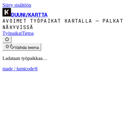
Siirry sisältöön
DUUNI
/
KARTTA
AVOIMET TYÖPAIKAT KARTALLA — PALKAT
NÄKYVISSÄ
Työpaikat
Tietoa
Vaihda teema
Ladataan työpaikkaa…
made / lumicode®