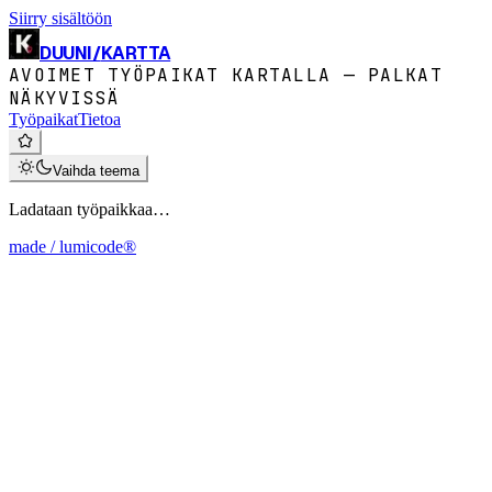
Siirry sisältöön
DUUNI
/
KARTTA
AVOIMET TYÖPAIKAT KARTALLA — PALKAT
NÄKYVISSÄ
Työpaikat
Tietoa
Vaihda teema
Ladataan työpaikkaa…
made / lumicode®