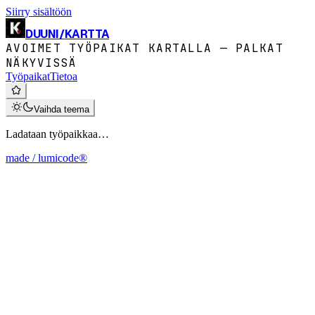
Siirry sisältöön
DUUNI
/
KARTTA
AVOIMET TYÖPAIKAT KARTALLA — PALKAT
NÄKYVISSÄ
Työpaikat
Tietoa
Vaihda teema
Ladataan työpaikkaa…
made / lumicode®