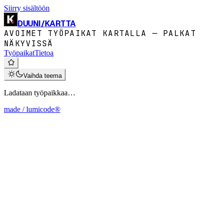
Siirry sisältöön
DUUNI
/
KARTTA
AVOIMET TYÖPAIKAT KARTALLA — PALKAT
NÄKYVISSÄ
Työpaikat
Tietoa
Vaihda teema
Ladataan työpaikkaa…
made / lumicode®