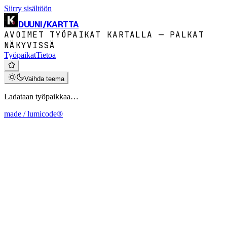
Siirry sisältöön
DUUNI
/
KARTTA
AVOIMET TYÖPAIKAT KARTALLA — PALKAT
NÄKYVISSÄ
Työpaikat
Tietoa
Vaihda teema
Ladataan työpaikkaa…
made / lumicode®