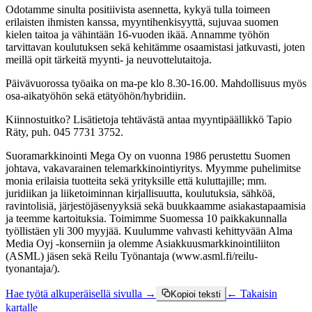
Odotamme sinulta positiivista asennetta, kykyä tulla toimeen
erilaisten ihmisten kanssa, myyntihenkisyyttä, sujuvaa suomen
kielen taitoa ja vähintään 16-vuoden ikää. Annamme työhön
tarvittavan koulutuksen sekä kehitämme osaamistasi jatkuvasti, joten
meillä opit tärkeitä myynti- ja neuvottelutaitoja.
Päivävuorossa työaika on ma-pe klo 8.30-16.00. Mahdollisuus myös
osa-aikatyöhön sekä etätyöhön/hybridiin.
Kiinnostuitko? Lisätietoja tehtävästä antaa myyntipäällikkö Tapio
Räty, puh. 045 7731 3752.
Suoramarkkinointi Mega Oy on vuonna 1986 perustettu Suomen
johtava, vakavarainen telemarkkinointiyritys. Myymme puhelimitse
monia erilaisia tuotteita sekä yrityksille että kuluttajille; mm.
juridiikan ja liiketoiminnan kirjallisuutta, koulutuksia, sähköä,
ravintolisiä, järjestöjäsenyyksiä sekä buukkaamme asiakastapaamisia
ja teemme kartoituksia. Toimimme Suomessa 10 paikkakunnalla
työllistäen yli 300 myyjää. Kuulumme vahvasti kehittyvään Alma
Media Oyj -konserniin ja olemme Asiakkuusmarkkinointiliiton
(ASML) jäsen sekä Reilu Työnantaja (www.asml.fi/reilu-
tyonantaja/).
Hae työtä alkuperäisellä sivulla →
← Takaisin
Kopioi teksti
kartalle