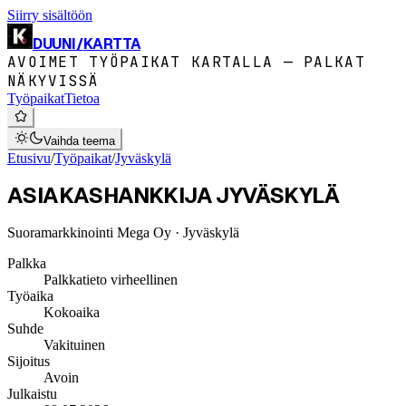
Siirry sisältöön
DUUNI
/
KARTTA
AVOIMET TYÖPAIKAT KARTALLA — PALKAT
NÄKYVISSÄ
Työpaikat
Tietoa
Vaihda teema
Etusivu
/
Työpaikat
/
Jyväskylä
ASIAKASHANKKIJA JYVÄSKYLÄ
Suoramarkkinointi Mega Oy
· Jyväskylä
Palkka
Palkkatieto virheellinen
Työaika
Kokoaika
Suhde
Vakituinen
Sijoitus
Avoin
Julkaistu