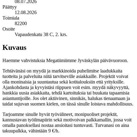
08.07.2026
Päättyy
12.08.2026
Toimiala
82200
Osoite
Vapaudenkatu 38 C, 2. krs.
Kuvaus
Haemme vahvistuksia Megatiimiimme Jyväskylän päivävuoroon.
Tehtävänäsi on myydä ja markkinoida puhelimitse laadukkaita
tuotteita ja palveluita niitä tarvitseville asiakkaille. Projektit voivat
olla moninaisia ja suuntautua sekä kotitalouksiin että yrityksille.
Ajankohdasta ja kyvyistäsi riippuen voit esim. myydä näkyvyyttä,
hankkia uusia asiakkaita, tehdä kartoituksia tai buukata tapaamisia
asiantuntijoille. Jos olet aktiivinen, sinnikäs, halukas tienaamaan ja
taidat sujuvan suomen kielen, on tässä sinulle loistava mahdollisuus.
Tarjoamme sinulle hyvät työvälineet, monipuoliset projektit,
kannustavan työilmapiirin sekä motivoivan palkkamallin, jossa voit
omalla panoksellasi nostaa ansioitasi tuntuvasti. Turvanasi on aina
takuupalkka, vähintään 9 €/h.