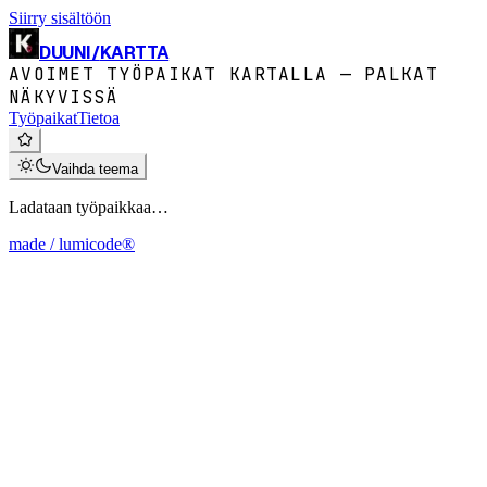
Siirry sisältöön
DUUNI
/
KARTTA
AVOIMET TYÖPAIKAT KARTALLA — PALKAT
NÄKYVISSÄ
Työpaikat
Tietoa
Vaihda teema
Ladataan työpaikkaa…
made / lumicode®