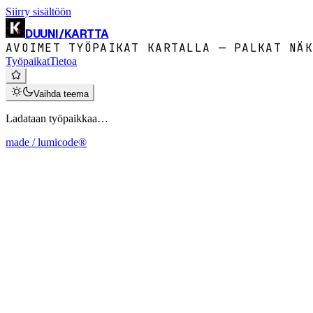
Siirry sisältöön
DUUNI
/
KARTTA
AVOIMET TYÖPAIKAT KARTALLA — PALKAT NÄK
Työpaikat
Tietoa
Vaihda teema
Ladataan työpaikkaa…
made / lumicode®