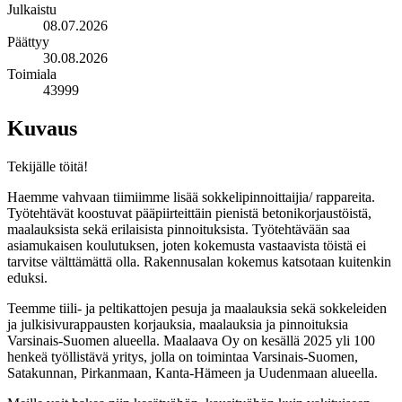
Julkaistu
08.07.2026
Päättyy
30.08.2026
Toimiala
43999
Kuvaus
Tekijälle töitä!
Haemme vahvaan tiimiimme lisää sokkelipinnoittaijia/ rappareita.
Työtehtävät koostuvat pääpiirteittäin pienistä betonikorjaustöistä,
maalauksista sekä erilaisista pinnoituksista. Työtehtävään saa
asiamukaisen koulutuksen, joten kokemusta vastaavista töistä ei
tarvitse välttämättä olla. Rakennusalan kokemus katsotaan kuitenkin
eduksi.
Teemme tiili- ja peltikattojen pesuja ja maalauksia sekä sokkeleiden
ja julkisivurappausten korjauksia, maalauksia ja pinnoituksia
Varsinais-Suomen alueella. Maalaava Oy on kesällä 2025 yli 100
henkeä työllistävä yritys, jolla on toimintaa Varsinais-Suomen,
Satakunnan, Pirkanmaan, Kanta-Hämeen ja Uudenmaan alueella.