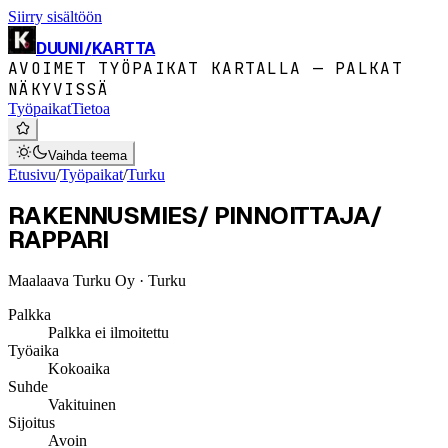
Siirry sisältöön
DUUNI
/
KARTTA
AVOIMET TYÖPAIKAT KARTALLA — PALKAT
NÄKYVISSÄ
Työpaikat
Tietoa
Vaihda teema
Etusivu
/
Työpaikat
/
Turku
RAKENNUSMIES/ PINNOITTAJA/
RAPPARI
Maalaava Turku Oy
· Turku
Palkka
Palkka ei ilmoitettu
Työaika
Kokoaika
Suhde
Vakituinen
Sijoitus
Avoin