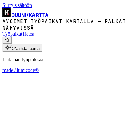
Siirry sisältöön
DUUNI
/
KARTTA
AVOIMET TYÖPAIKAT KARTALLA — PALKAT
NÄKYVISSÄ
Työpaikat
Tietoa
Vaihda teema
Ladataan työpaikkaa…
made / lumicode®