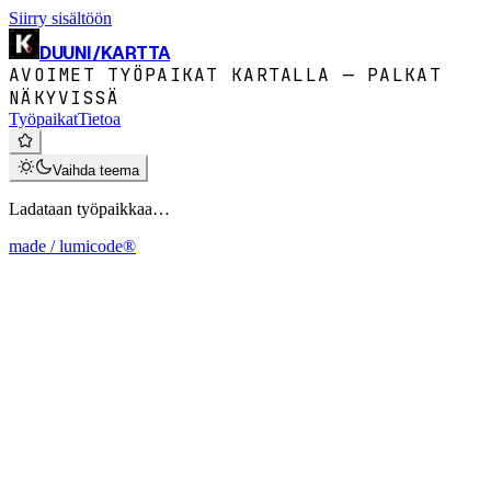
Siirry sisältöön
DUUNI
/
KARTTA
AVOIMET TYÖPAIKAT KARTALLA — PALKAT
NÄKYVISSÄ
Työpaikat
Tietoa
Vaihda teema
Ladataan työpaikkaa…
made / lumicode®