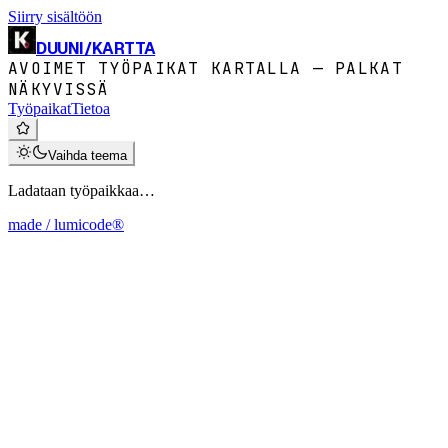
Siirry sisältöön
DUUNI
/
KARTTA
AVOIMET TYÖPAIKAT KARTALLA — PALKAT
NÄKYVISSÄ
Työpaikat
Tietoa
Vaihda teema
Ladataan työpaikkaa…
made / lumicode®