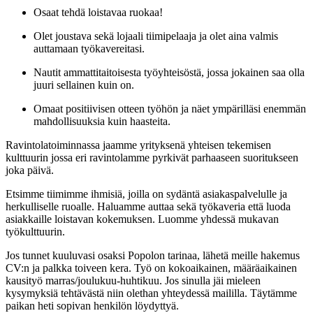
Osaat tehdä loistavaa ruokaa!
Olet joustava sekä lojaali tiimipelaaja ja olet aina valmis
auttamaan työkavereitasi.
Nautit ammattitaitoisesta työyhteisöstä, jossa jokainen saa olla
juuri sellainen kuin on.
Omaat positiivisen otteen työhön ja näet ympärilläsi enemmän
mahdollisuuksia kuin haasteita.
Ravintolatoiminnassa jaamme yrityksenä yhteisen tekemisen
kulttuurin jossa eri ravintolamme pyrkivät parhaaseen suoritukseen
joka päivä.
Etsimme tiimimme ihmisiä, joilla on sydäntä asiakaspalvelulle ja
herkulliselle ruoalle. Haluamme auttaa sekä työkaveria että luoda
asiakkaille loistavan kokemuksen. Luomme yhdessä mukavan
työkulttuurin.
Jos tunnet kuuluvasi osaksi Popolon tarinaa, lähetä meille hakemus
CV:n ja palkka toiveen kera. Työ on kokoaikainen, määräaikainen
kausityö marras/joulukuu-huhtikuu. Jos sinulla jäi mieleen
kysymyksiä tehtävästä niin olethan yhteydessä maililla. Täytämme
paikan heti sopivan henkilön löydyttyä.