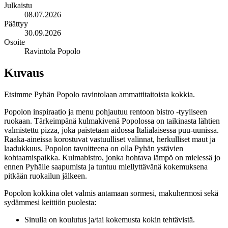
Julkaistu
08.07.2026
Päättyy
30.09.2026
Osoite
Ravintola Popolo
Kuvaus
Etsimme Pyhän Popolo ravintolaan ammattitaitoista kokkia.
Popolon inspiraatio ja menu pohjautuu rentoon bistro -tyyliseen
ruokaan. Tärkeimpänä kulmakivenä Popolossa on taikinasta lähtien
valmistettu pizza, joka paistetaan aidossa Italialaisessa puu-uunissa.
Raaka-aineissa korostuvat vastuulliset valinnat, herkulliset maut ja
laadukkuus. Popolon tavoitteena on olla Pyhän ystävien
kohtaamispaikka. Kulmabistro, jonka hohtava lämpö on mielessä jo
ennen Pyhälle saapumista ja tuntuu miellyttävänä kokemuksena
pitkään ruokailun jälkeen.
Popolon kokkina olet valmis antamaan sormesi, makuhermosi sekä
sydämmesi keittiön puolesta:
Sinulla on koulutus ja/tai kokemusta kokin tehtävistä.