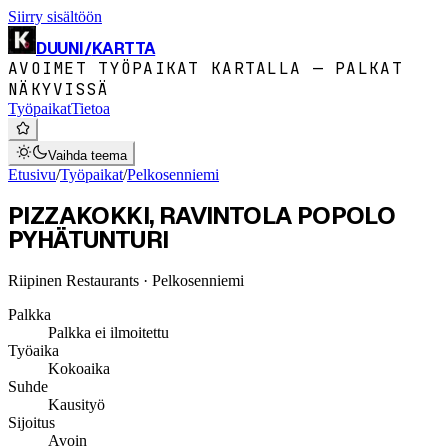
Siirry sisältöön
DUUNI
/
KARTTA
AVOIMET TYÖPAIKAT KARTALLA — PALKAT
NÄKYVISSÄ
Työpaikat
Tietoa
Vaihda teema
Etusivu
/
Työpaikat
/
Pelkosenniemi
PIZZAKOKKI, RAVINTOLA POPOLO
PYHÄTUNTURI
Riipinen Restaurants
· Pelkosenniemi
Palkka
Palkka ei ilmoitettu
Työaika
Kokoaika
Suhde
Kausityö
Sijoitus
Avoin