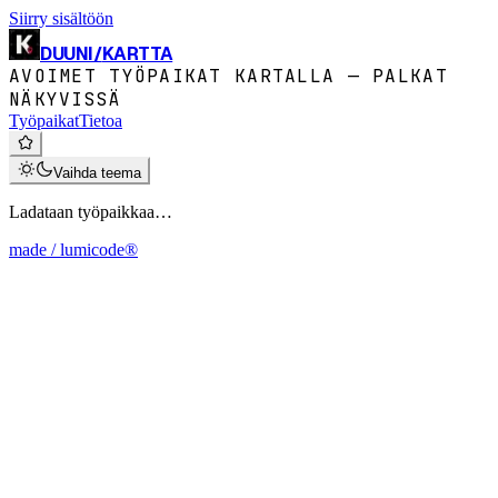
Siirry sisältöön
DUUNI
/
KARTTA
AVOIMET TYÖPAIKAT KARTALLA — PALKAT
NÄKYVISSÄ
Työpaikat
Tietoa
Vaihda teema
Ladataan työpaikkaa…
made / lumicode®