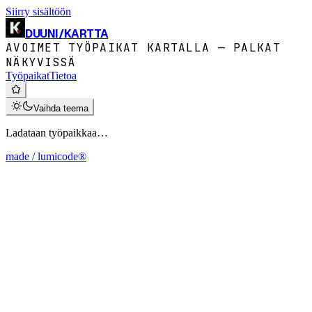
Siirry sisältöön
DUUNI
/
KARTTA
AVOIMET TYÖPAIKAT KARTALLA — PALKAT
NÄKYVISSÄ
Työpaikat
Tietoa
Vaihda teema
Ladataan työpaikkaa…
made / lumicode®