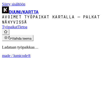
Siirry sisältöön
DUUNI
/
KARTTA
AVOIMET TYÖPAIKAT KARTALLA — PALKAT
NÄKYVISSÄ
Työpaikat
Tietoa
Vaihda teema
Ladataan työpaikkaa…
made / lumicode®