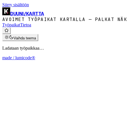
Siirry sisältöön
DUUNI
/
KARTTA
AVOIMET TYÖPAIKAT KARTALLA — PALKAT NÄK
Työpaikat
Tietoa
Vaihda teema
Ladataan työpaikkaa…
made / lumicode®