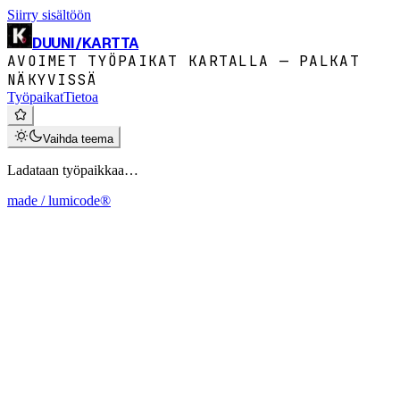
Siirry sisältöön
DUUNI
/
KARTTA
AVOIMET TYÖPAIKAT KARTALLA — PALKAT
NÄKYVISSÄ
Työpaikat
Tietoa
Vaihda teema
Ladataan työpaikkaa…
made / lumicode®