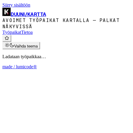
Siirry sisältöön
DUUNI
/
KARTTA
AVOIMET TYÖPAIKAT KARTALLA — PALKAT
NÄKYVISSÄ
Työpaikat
Tietoa
Vaihda teema
Ladataan työpaikkaa…
made / lumicode®