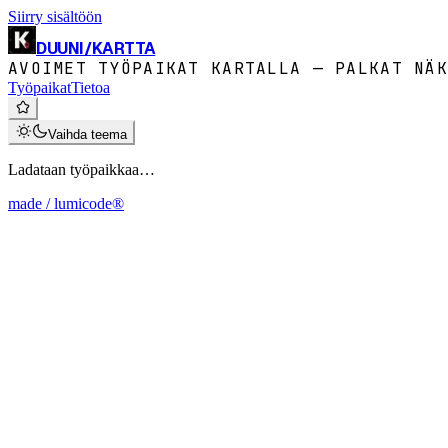
Siirry sisältöön
DUUNI
/
KARTTA
AVOIMET TYÖPAIKAT KARTALLA — PALKAT NÄK
Työpaikat
Tietoa
Vaihda teema
Ladataan työpaikkaa…
made / lumicode®