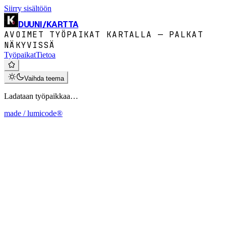
Siirry sisältöön
DUUNI
/
KARTTA
AVOIMET TYÖPAIKAT KARTALLA — PALKAT
NÄKYVISSÄ
Työpaikat
Tietoa
Vaihda teema
Ladataan työpaikkaa…
made / lumicode®