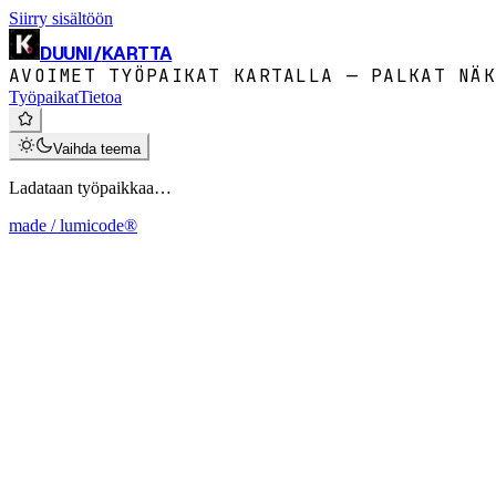
Siirry sisältöön
DUUNI
/
KARTTA
AVOIMET TYÖPAIKAT KARTALLA — PALKAT NÄK
Työpaikat
Tietoa
Vaihda teema
Ladataan työpaikkaa…
made / lumicode®