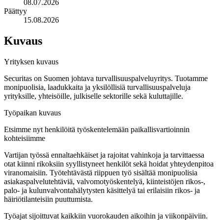
08.07.2026
Päättyy
15.08.2026
Kuvaus
Yrityksen kuvaus
Securitas on Suomen johtava turvallisuuspalveluyritys. Tuotamme
monipuolisia, laadukkaita ja yksilöllisiä turvallisuuspalveluja
yrityksille, yhteisöille, julkiselle sektorille sekä kuluttajille.
Työpaikan kuvaus
Etsimme nyt henkilöitä työskentelemään paikallisvartioinnin
kohteisiimme
Vartijan työssä ennaltaehkäiset ja rajoitat vahinkoja ja tarvittaessa
otat kiinni rikoksiin syyllistyneet henkilöt sekä hoidat yhteydenpitoa
viranomaisiin. Työtehtävästä riippuen työ sisältää monipuolisia
asiakaspalvelutehtäviä, valvomotyöskentelyä, kiinteistöjen rikos-,
palo- ja kulunvalvontahälytysten käsittelyä tai erilaisiin rikos- ja
häiriötilanteisiin puuttumista.
Työajat sijoittuvat kaikkiin vuorokauden aikoihin ja viikonpäiviin.