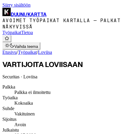
Siirry sisältöön
DUUNI
/
KARTTA
AVOIMET TYÖPAIKAT KARTALLA — PALKAT
NÄKYVISSÄ
Työpaikat
Tietoa
Vaihda teema
Etusivu
/
Työpaikat
/
Loviisa
VARTIJOITA LOVIISAAN
Securitas
· Loviisa
Palkka
Palkka ei ilmoitettu
Työaika
Kokoaika
Suhde
Vakituinen
Sijoitus
Avoin
Julkaistu