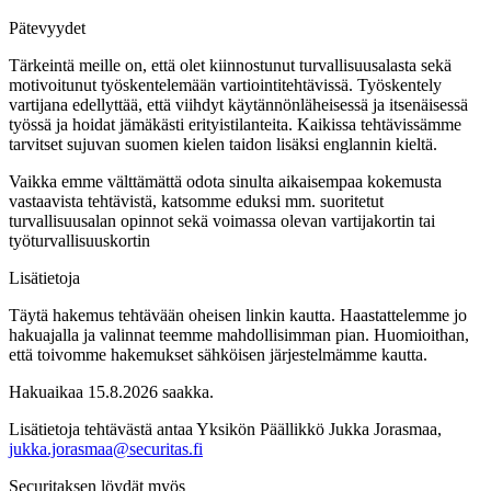
Pätevyydet
Tärkeintä meille on, että olet kiinnostunut turvallisuusalasta sekä
motivoitunut työskentelemään vartiointitehtävissä. Työskentely
vartijana edellyttää, että viihdyt käytännönläheisessä ja itsenäisessä
työssä ja hoidat jämäkästi erityistilanteita. Kaikissa tehtävissämme
tarvitset sujuvan suomen kielen taidon lisäksi englannin kieltä.
Vaikka emme välttämättä odota sinulta aikaisempaa kokemusta
vastaavista tehtävistä, katsomme eduksi mm. suoritetut
turvallisuusalan opinnot sekä voimassa olevan vartijakortin tai
työturvallisuuskortin
Lisätietoja
Täytä hakemus tehtävään oheisen linkin kautta. Haastattelemme jo
hakuajalla ja valinnat teemme mahdollisimman pian. Huomioithan,
että toivomme hakemukset sähköisen järjestelmämme kautta.
Hakuaikaa 15.8.2026 saakka.
Lisätietoja tehtävästä antaa Yksikön Päällikkö Jukka Jorasmaa,
jukka.jorasmaa@securitas.fi
Securitaksen löydät myös