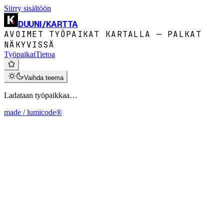
Siirry sisältöön
DUUNI
/
KARTTA
AVOIMET TYÖPAIKAT KARTALLA — PALKAT
NÄKYVISSÄ
Työpaikat
Tietoa
Vaihda teema
Ladataan työpaikkaa…
made / lumicode®