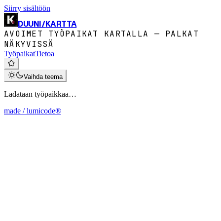
Siirry sisältöön
DUUNI
/
KARTTA
AVOIMET TYÖPAIKAT KARTALLA — PALKAT
NÄKYVISSÄ
Työpaikat
Tietoa
Vaihda teema
Ladataan työpaikkaa…
made / lumicode®