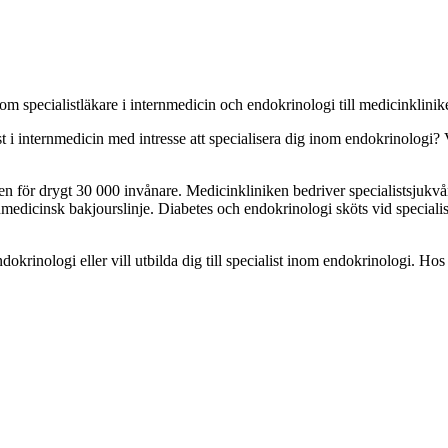
om specialistläkare i internmedicin och endokrinologi till medicinklinik
ist i internmedicin med intresse att specialisera dig inom endokrinologi
n för drygt 30 000 invånare. Medicinkliniken bedriver specialistsjukv
nmedicinsk bakjourslinje. Diabetes och endokrinologi sköts vid speciali
inologi eller vill utbilda dig till specialist inom endokrinologi. Hos 