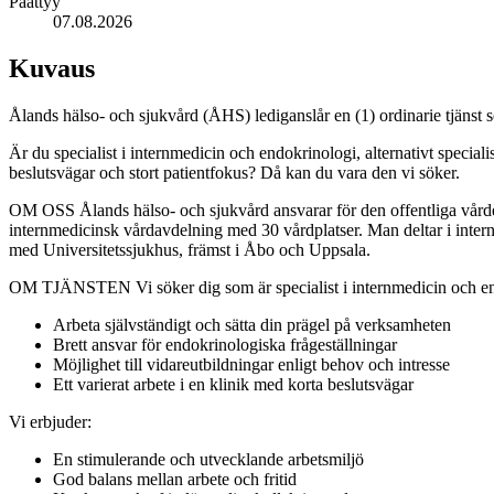
Päättyy
07.08.2026
Kuvaus
Ålands hälso- och sjukvård (ÅHS) lediganslår en (1) ordinarie tjänst s
Är du specialist i internmedicin och endokrinologi, alternativt special
beslutsvägar och stort patientfokus? Då kan du vara den vi söker.
OM OSS Ålands hälso- och sjukvård ansvarar för den offentliga vårde
internmedicinsk vårdavdelning med 30 vårdplatser. Man deltar i inter
med Universitetssjukhus, främst i Åbo och Uppsala.
OM TJÄNSTEN Vi söker dig som är specialist i internmedicin och endokr
Arbeta självständigt och sätta din prägel på verksamheten
Brett ansvar för endokrinologiska frågeställningar
Möjlighet till vidareutbildningar enligt behov och intresse
Ett varierat arbete i en klinik med korta beslutsvägar
Vi erbjuder:
En stimulerande och utvecklande arbetsmiljö
God balans mellan arbete och fritid