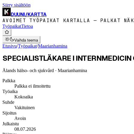
Siirry sisältöön
DUUNI
/
KARTTA
AVOIMET TYÖPAIKAT KARTALLA — PALKAT NÄK
Työpaikat
Tietoa
Vaihda teema
Etusivu
/
Työpaikat
/
Maarianhamina
SPECIALISTLÄKARE I INTERNMEDICI
Ålands hälso- och sjukvård
· Maarianhamina
Palkka
Palkka ei ilmoitettu
Työaika
Kokoaika
Suhde
Vakituinen
Sijoitus
Avoin
Julkaistu
08.07.2026