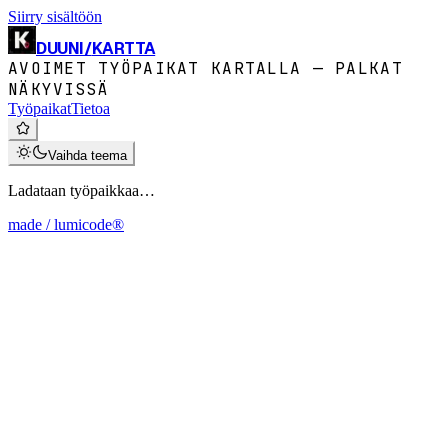
Siirry sisältöön
DUUNI
/
KARTTA
AVOIMET TYÖPAIKAT KARTALLA — PALKAT
NÄKYVISSÄ
Työpaikat
Tietoa
Vaihda teema
Ladataan työpaikkaa…
made / lumicode®