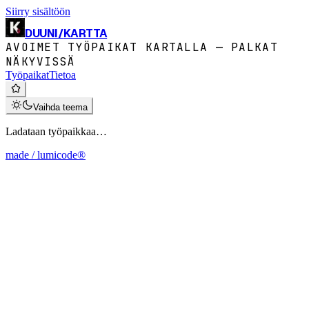
Siirry sisältöön
DUUNI
/
KARTTA
AVOIMET TYÖPAIKAT KARTALLA — PALKAT
NÄKYVISSÄ
Työpaikat
Tietoa
Vaihda teema
Ladataan työpaikkaa…
made / lumicode®