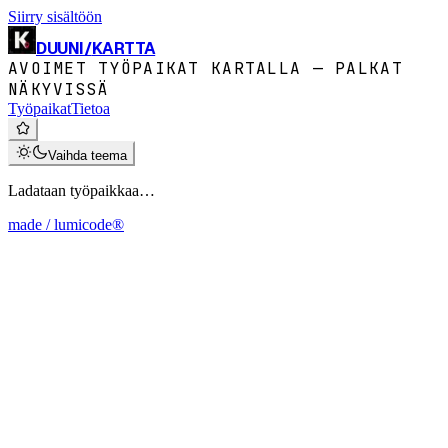
Siirry sisältöön
DUUNI
/
KARTTA
AVOIMET TYÖPAIKAT KARTALLA — PALKAT
NÄKYVISSÄ
Työpaikat
Tietoa
Vaihda teema
Ladataan työpaikkaa…
made / lumicode®