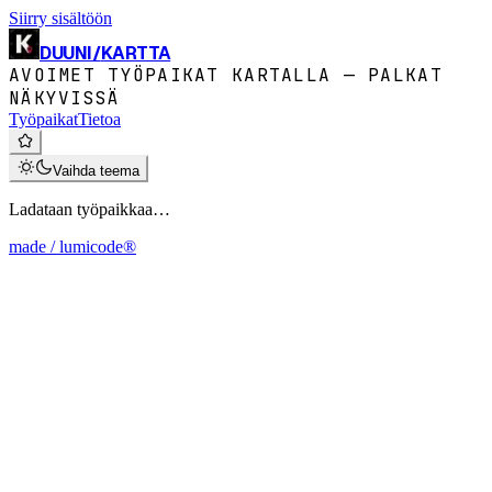
Siirry sisältöön
DUUNI
/
KARTTA
AVOIMET TYÖPAIKAT KARTALLA — PALKAT
NÄKYVISSÄ
Työpaikat
Tietoa
Vaihda teema
Ladataan työpaikkaa…
made / lumicode®