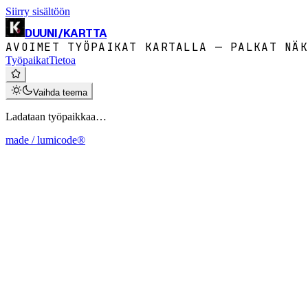
Siirry sisältöön
DUUNI
/
KARTTA
AVOIMET TYÖPAIKAT KARTALLA — PALKAT NÄK
Työpaikat
Tietoa
Vaihda teema
Ladataan työpaikkaa…
made / lumicode®