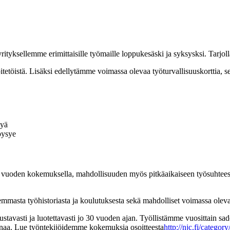
rityksellemme erimittaisille työmaille loppukesäski ja syksysksi. Tarjol
etöistä. Lisäksi edellytämme voimassa olevaa työturvallisuuskorttia, sekä
lyä
pysye
oden kokemuksella, mahdollisuuden myös pitkäaikaiseen työsuhteeseen, 
masta työhistoriasta ja koulutuksesta sekä mahdolliset voimassa olevat
stavasti ja luotettavasti jo 30 vuoden ajan. Työllistämme vuosittain sad
arinaa. Lue työntekijöidemme kokemuksia osoitteesta
http://njc.fi/catego