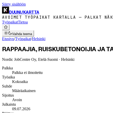
Siirry sisältöön
DUUNI
/
KARTTA
AVOIMET TYÖPAIKAT KARTALLA — PALKAT NÄK
Työpaikat
Tietoa
Vaihda teema
Etusivu
/
Työpaikat
/
Helsinki
RAPPAAJIA, RUISKUBETONOIJIA JA TA
Nordic JobCentre Oy, Etelä-Suomi
· Helsinki
Palkka
Palkka ei ilmoitettu
Työaika
Kokoaika
Suhde
Määräaikainen
Sijoitus
Avoin
Julkaistu
09.07.2026