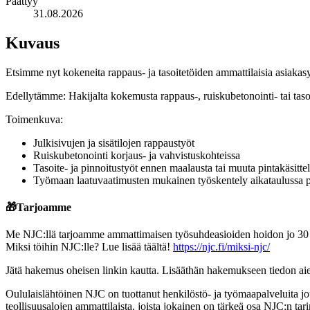
Päättyy
31.08.2026
Kuvaus
Etsimme nyt kokeneita rappaus- ja tasoitetöiden ammattilaisia asiakasy
Edellytämme: Hakijalta kokemusta rappaus-, ruiskubetonointi- tai tasoit
Toimenkuva:
Julkisivujen ja sisätilojen rappaustyöt
Ruiskubetonointi korjaus- ja vahvistuskohteissa
Tasoite- ja pinnoitustyöt ennen maalausta tai muuta pintakäsitte
Työmaan laatuvaatimusten mukainen työskentely aikataulussa 
🎁
Tarjoamme
Me NJC:llä tarjoamme ammattimaisen työsuhdeasioiden hoidon jo 30 vu
Miksi töihin NJC:lle? Lue lisää täältä!
https://njc.fi/miksi-njc/
Jätä hakemus oheisen linkin kautta. Lisääthän hakemukseen tiedon aiem
Oululaislähtöinen NJC on tuottanut henkilöstö- ja työmaapalveluita jou
teollisuusalojen ammattilaista, joista jokainen on tärkeä osa NJC:n t