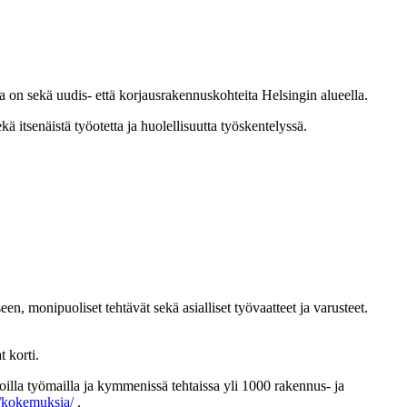
la on sekä uudis- että korjausrakennuskohteita Helsingin alueella.
 itsenäistä työotetta ja huolellisuutta työskentelyssä.
monipuoliset tehtävät sekä asialliset työvaatteet ja varusteet.
 korti.
oilla työmailla ja kymmenissä tehtaissa yli 1000 rakennus- ja
ry/kokemuksia/
.