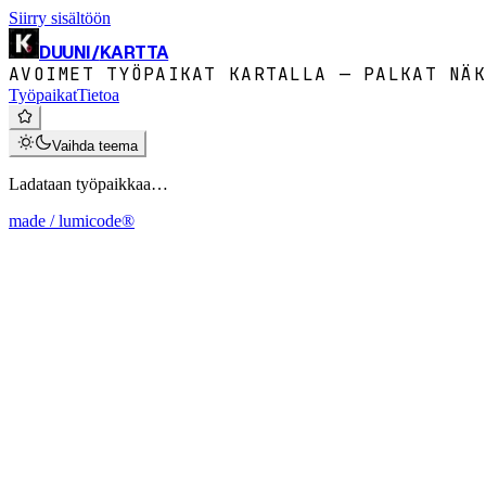
Siirry sisältöön
DUUNI
/
KARTTA
AVOIMET TYÖPAIKAT KARTALLA — PALKAT NÄK
Työpaikat
Tietoa
Vaihda teema
Ladataan työpaikkaa…
made / lumicode®