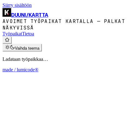
Siirry sisältöön
DUUNI
/
KARTTA
AVOIMET TYÖPAIKAT KARTALLA — PALKAT
NÄKYVISSÄ
Työpaikat
Tietoa
Vaihda teema
Ladataan työpaikkaa…
made / lumicode®