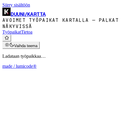
Siirry sisältöön
DUUNI
/
KARTTA
AVOIMET TYÖPAIKAT KARTALLA — PALKAT
NÄKYVISSÄ
Työpaikat
Tietoa
Vaihda teema
Ladataan työpaikkaa…
made / lumicode®