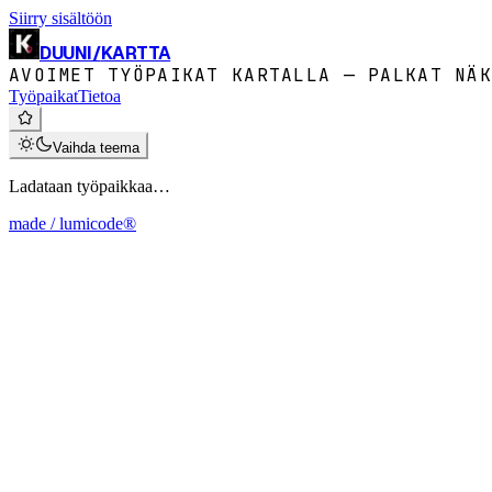
Siirry sisältöön
DUUNI
/
KARTTA
AVOIMET TYÖPAIKAT KARTALLA — PALKAT NÄK
Työpaikat
Tietoa
Vaihda teema
Ladataan työpaikkaa…
made / lumicode®