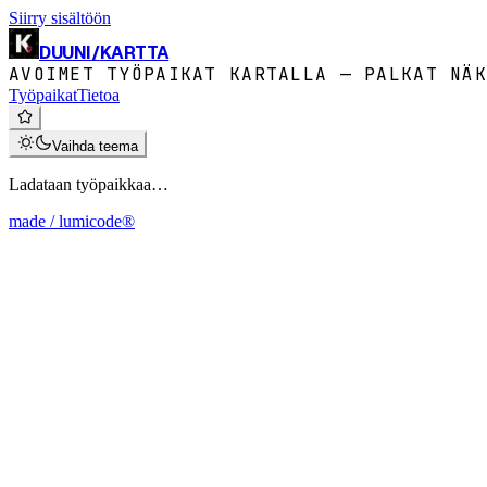
Siirry sisältöön
DUUNI
/
KARTTA
AVOIMET TYÖPAIKAT KARTALLA — PALKAT NÄK
Työpaikat
Tietoa
Vaihda teema
Ladataan työpaikkaa…
made / lumicode®