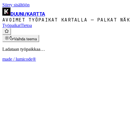
Siirry sisältöön
DUUNI
/
KARTTA
AVOIMET TYÖPAIKAT KARTALLA — PALKAT NÄK
Työpaikat
Tietoa
Vaihda teema
Ladataan työpaikkaa…
made / lumicode®