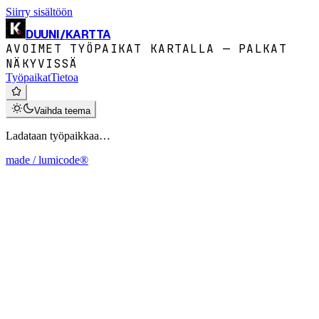
Siirry sisältöön
DUUNI
/
KARTTA
AVOIMET TYÖPAIKAT KARTALLA — PALKAT
NÄKYVISSÄ
Työpaikat
Tietoa
Vaihda teema
Ladataan työpaikkaa…
made / lumicode®