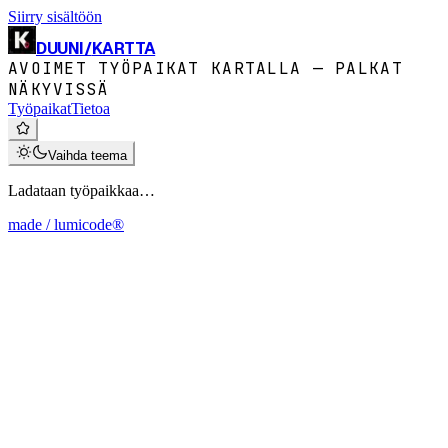
Siirry sisältöön
DUUNI
/
KARTTA
AVOIMET TYÖPAIKAT KARTALLA — PALKAT
NÄKYVISSÄ
Työpaikat
Tietoa
Vaihda teema
Ladataan työpaikkaa…
made / lumicode®