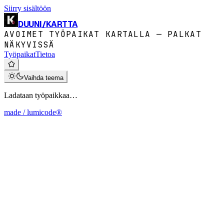
Siirry sisältöön
DUUNI
/
KARTTA
AVOIMET TYÖPAIKAT KARTALLA — PALKAT
NÄKYVISSÄ
Työpaikat
Tietoa
Vaihda teema
Ladataan työpaikkaa…
made / lumicode®