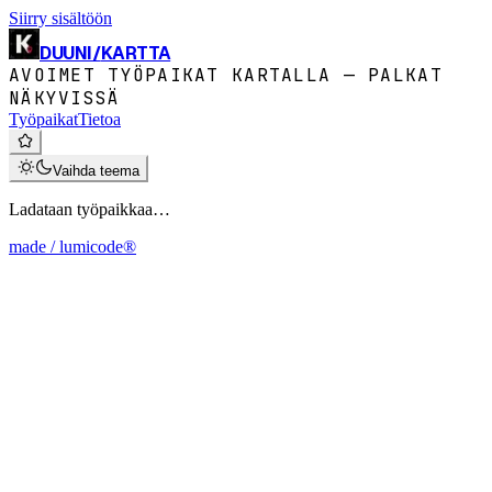
Siirry sisältöön
DUUNI
/
KARTTA
AVOIMET TYÖPAIKAT KARTALLA — PALKAT
NÄKYVISSÄ
Työpaikat
Tietoa
Vaihda teema
Ladataan työpaikkaa…
made / lumicode®