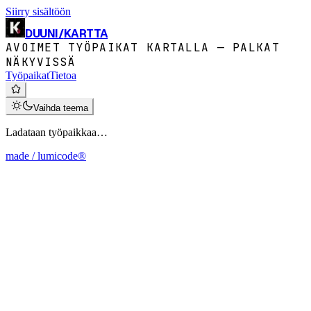
Siirry sisältöön
DUUNI
/
KARTTA
AVOIMET TYÖPAIKAT KARTALLA — PALKAT
NÄKYVISSÄ
Työpaikat
Tietoa
Vaihda teema
Ladataan työpaikkaa…
made / lumicode®