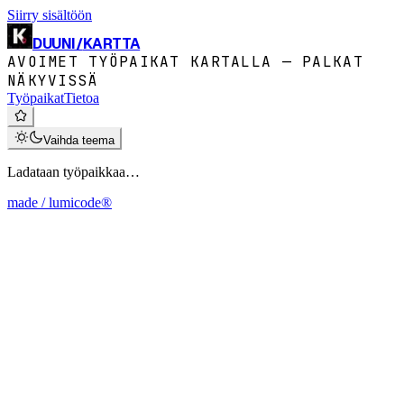
Siirry sisältöön
DUUNI
/
KARTTA
AVOIMET TYÖPAIKAT KARTALLA — PALKAT
NÄKYVISSÄ
Työpaikat
Tietoa
Vaihda teema
Ladataan työpaikkaa…
made / lumicode®