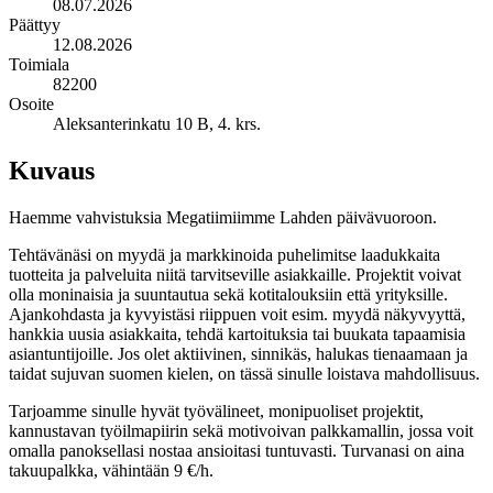
08.07.2026
Päättyy
12.08.2026
Toimiala
82200
Osoite
Aleksanterinkatu 10 B, 4. krs.
Kuvaus
Haemme vahvistuksia Megatiimiimme Lahden päivävuoroon.
Tehtävänäsi on myydä ja markkinoida puhelimitse laadukkaita
tuotteita ja palveluita niitä tarvitseville asiakkaille. Projektit voivat
olla moninaisia ja suuntautua sekä kotitalouksiin että yrityksille.
Ajankohdasta ja kyvyistäsi riippuen voit esim. myydä näkyvyyttä,
hankkia uusia asiakkaita, tehdä kartoituksia tai buukata tapaamisia
asiantuntijoille. Jos olet aktiivinen, sinnikäs, halukas tienaamaan ja
taidat sujuvan suomen kielen, on tässä sinulle loistava mahdollisuus.
Tarjoamme sinulle hyvät työvälineet, monipuoliset projektit,
kannustavan työilmapiirin sekä motivoivan palkkamallin, jossa voit
omalla panoksellasi nostaa ansioitasi tuntuvasti. Turvanasi on aina
takuupalkka, vähintään 9 €/h.