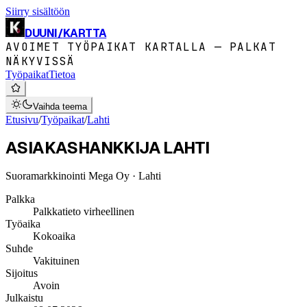
Siirry sisältöön
DUUNI
/
KARTTA
AVOIMET TYÖPAIKAT KARTALLA — PALKAT
NÄKYVISSÄ
Työpaikat
Tietoa
Vaihda teema
Etusivu
/
Työpaikat
/
Lahti
ASIAKASHANKKIJA LAHTI
Suoramarkkinointi Mega Oy
· Lahti
Palkka
Palkkatieto virheellinen
Työaika
Kokoaika
Suhde
Vakituinen
Sijoitus
Avoin
Julkaistu