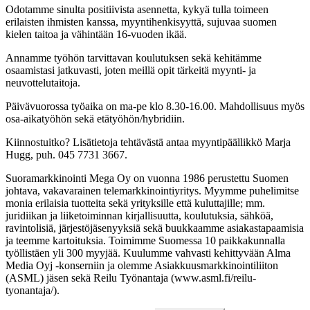
Odotamme sinulta positiivista asennetta, kykyä tulla toimeen
erilaisten ihmisten kanssa, myyntihenkisyyttä, sujuvaa suomen
kielen taitoa ja vähintään 16-vuoden ikää.
Annamme työhön tarvittavan koulutuksen sekä kehitämme
osaamistasi jatkuvasti, joten meillä opit tärkeitä myynti- ja
neuvottelutaitoja.
Päivävuorossa työaika on ma-pe klo 8.30-16.00. Mahdollisuus myös
osa-aikatyöhön sekä etätyöhön/hybridiin.
Kiinnostuitko? Lisätietoja tehtävästä antaa myyntipäällikkö Marja
Hugg, puh. 045 7731 3667.
Suoramarkkinointi Mega Oy on vuonna 1986 perustettu Suomen
johtava, vakavarainen telemarkkinointiyritys. Myymme puhelimitse
monia erilaisia tuotteita sekä yrityksille että kuluttajille; mm.
juridiikan ja liiketoiminnan kirjallisuutta, koulutuksia, sähköä,
ravintolisiä, järjestöjäsenyyksiä sekä buukkaamme asiakastapaamisia
ja teemme kartoituksia. Toimimme Suomessa 10 paikkakunnalla
työllistäen yli 300 myyjää. Kuulumme vahvasti kehittyvään Alma
Media Oyj -konserniin ja olemme Asiakkuusmarkkinointiliiton
(ASML) jäsen sekä Reilu Työnantaja (www.asml.fi/reilu-
tyonantaja/).