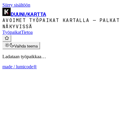
Siirry sisältöön
DUUNI
/
KARTTA
AVOIMET TYÖPAIKAT KARTALLA — PALKAT
NÄKYVISSÄ
Työpaikat
Tietoa
Vaihda teema
Ladataan työpaikkaa…
made / lumicode®