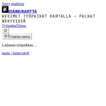
Siirry sisältöön
DUUNI
/
KARTTA
AVOIMET TYÖPAIKAT KARTALLA — PALKAT
NÄKYVISSÄ
Työpaikat
Tietoa
Vaihda teema
Ladataan työpaikkaa…
made / lumicode®