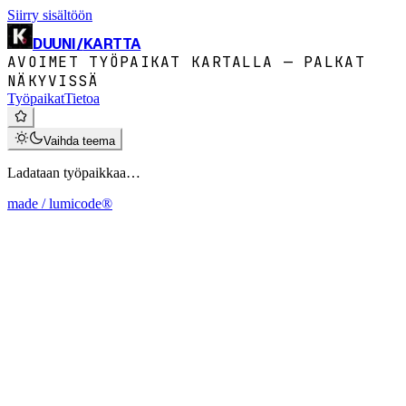
Siirry sisältöön
DUUNI
/
KARTTA
AVOIMET TYÖPAIKAT KARTALLA — PALKAT
NÄKYVISSÄ
Työpaikat
Tietoa
Vaihda teema
Ladataan työpaikkaa…
made / lumicode®