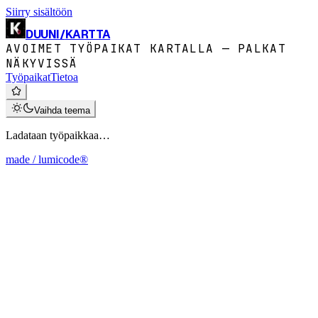
Siirry sisältöön
DUUNI
/
KARTTA
AVOIMET TYÖPAIKAT KARTALLA — PALKAT
NÄKYVISSÄ
Työpaikat
Tietoa
Vaihda teema
Ladataan työpaikkaa…
made / lumicode®